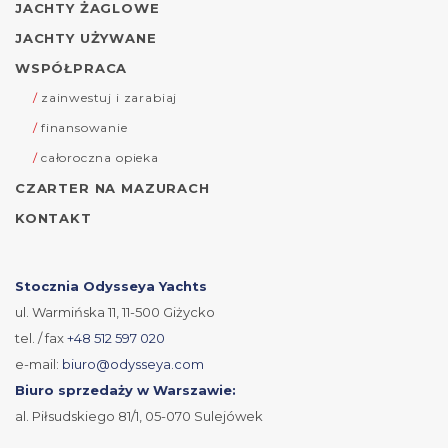
JACHTY ŻAGLOWE
JACHTY UŻYWANE
WSPÓŁPRACA
zainwestuj i zarabiaj
finansowanie
całoroczna opieka
CZARTER NA MAZURACH
KONTAKT
Stocznia Odysseya Yachts
ul. Warmińska 11, 11-500 Giżycko
tel. / fax
+48 512 597 020
e-mail:
biuro@odysseya.com
Biuro sprzedaży w Warszawie:
al. Piłsudskiego 81/1, 05-070 Sulejówek